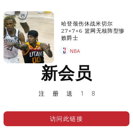
哈登颈伤休战米切尔
27+7+6 篮网无核阵型惨
败爵士
NBA
新会员
注册送18
访问此链接