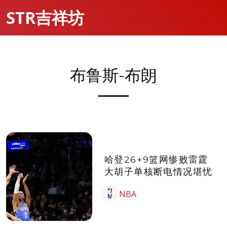
STR吉祥坊
布鲁斯-布朗
哈登26+9篮网惨败雷霆
大胡子单核断电情况堪忧
NBA