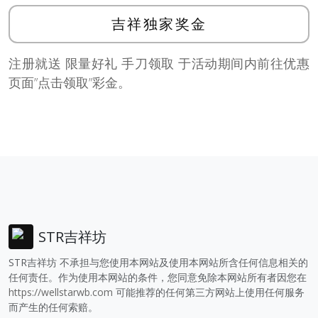
吉祥独家奖金
注册就送 限量好礼 手刀领取 于活动期间内前往优惠
页面”点击领取”彩金。
STR吉祥坊
STR吉祥坊 不承担与您使用本网站及使用本网站所含任何信息相关的
任何责任。作为使用本网站的条件，您同意免除本网站所有者因您在
https://wellstarwb.com
可能推荐的任何第三方网站上使用任何服务
而产生的任何索赔。