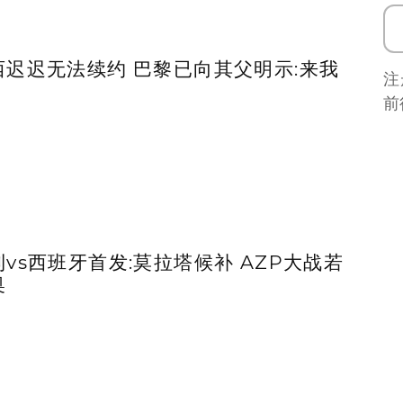
西迟迟无法续约 巴黎已向其父明示:来我
注
前
vs西班牙首发:莫拉塔候补 AZP大战若
奥