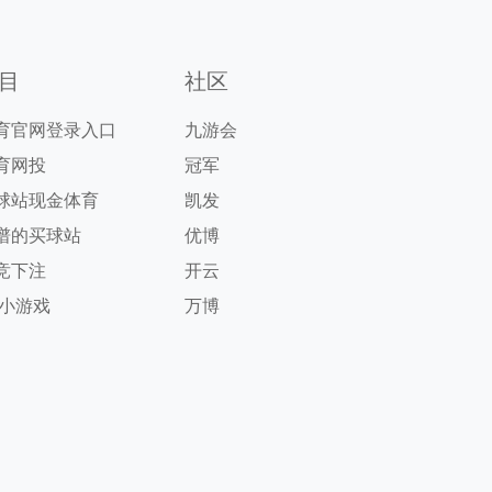
目
社区
育官网登录入口
九游会
育网投
冠军
球站现金体育
凯发
谱的买球站
优博
竞下注
开云
g小游戏
万博