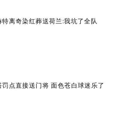
赫特离奇染红葬送荷兰:我坑了全队
塔罚点直接送门将 面色苍白球迷乐了