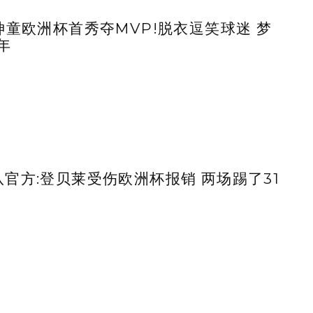
神童欧洲杯首秀夺MVP!脱衣逗笑球迷 梦
年
队官方:登贝莱受伤欧洲杯报销 两场踢了31