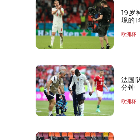
19岁
境的1
欧洲杯
法国
分钟
欧洲杯