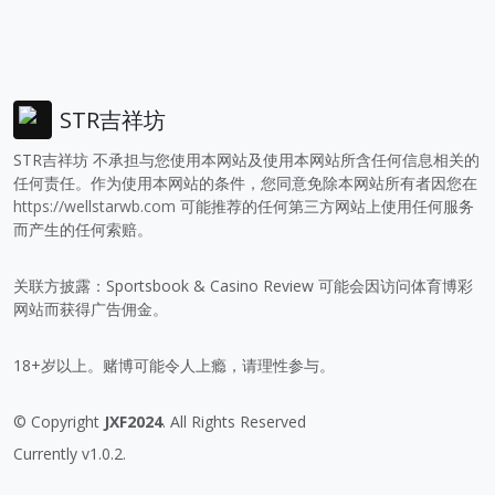
STR吉祥坊
STR吉祥坊 不承担与您使用本网站及使用本网站所含任何信息相关的
任何责任。作为使用本网站的条件，您同意免除本网站所有者因您在
https://wellstarwb.com
可能推荐的任何第三方网站上使用任何服务
而产生的任何索赔。
关联方披露：Sportsbook & Casino Review 可能会因访问体育博彩
网站而获得广告佣金。
18+岁以上。赌博可能令人上瘾，请理性参与。
© Copyright
JXF2024
. All Rights Reserved
Currently v1.0.2.