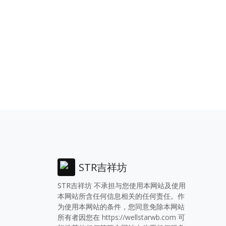
STR吉祥坊
STR吉祥坊 不承担与您使用本网站及使用
本网站所含任何信息相关的任何责任。作
为使用本网站的条件，您同意免除本网站
所有者因您在
https://wellstarwb.com
可