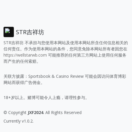
STR吉祥坊
STR吉祥坊 不承担与您使用本网站及使用本网站所含任何信息相关的
任何责任。作为使用本网站的条件，您同意免除本网站所有者因您在
https://wellstarwb.com
可能推荐的任何第三方网站上使用任何服务
而产生的任何索赔。
关联方披露：Sportsbook & Casino Review 可能会因访问体育博彩
网站而获得广告佣金。
18+岁以上。赌博可能令人上瘾，请理性参与。
© Copyright
JXF2024
. All Rights Reserved
Currently v1.0.2.