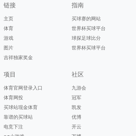
链接
指南
主页
买球赛的网站
体育
世界杯买球平台
游戏
球探足球比分
图片
世界杯买球平台
吉祥独家奖金
项目
社区
体育官网登录入口
九游会
体育网投
冠军
买球站现金体育
凯发
靠谱的买球站
优博
电竞下注
开云