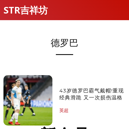
STR吉祥坊
德罗巴
43岁德罗巴霸气戴帽!重现
经典滑跪 又一次损伤温格
英超