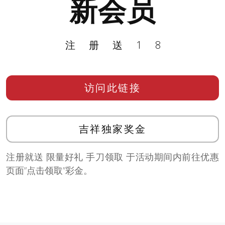
新会员
注册送18
访问此链接
吉祥独家奖金
注册就送 限量好礼 手刀领取 于活动期间内前往优惠
页面”点击领取”彩金。