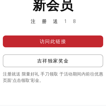
新会员
注册送18
访问此链接
吉祥独家奖金
注册就送 限量好礼 手刀领取 于活动期间内前往优惠
页面”点击领取”彩金。