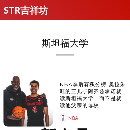
STR吉祥坊
斯坦福大学
NBA季后赛积分榜-奥拉朱
旺的三儿子阿齐兹承诺就
读斯坦福大学，而不是就
读他父亲的母校
NBA