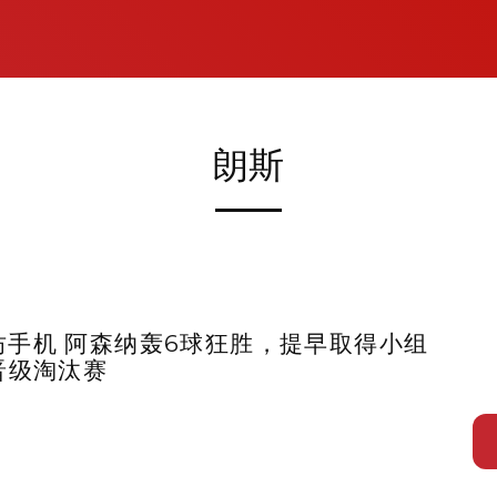
朗斯
坊手机 阿森纳轰6球狂胜，提早取得小组
晋级淘汰赛