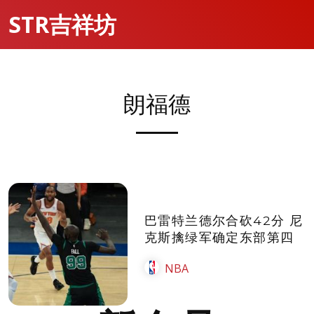
STR吉祥坊
朗福德
巴雷特兰德尔合砍42分 尼
克斯擒绿军确定东部第四
NBA