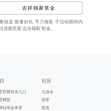
吉祥独家奖金
册就送 限量好礼 手刀领取 于活动期间内
往优惠页面”点击领取”彩金。
目
社区
育官网登录入口
九游会
育网投
冠军
球站现金体育
凯发