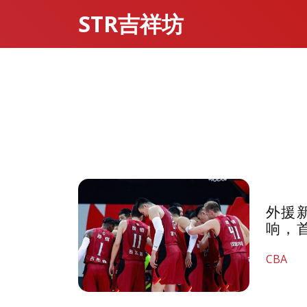
STR吉祥坊
外援
响，
CBA