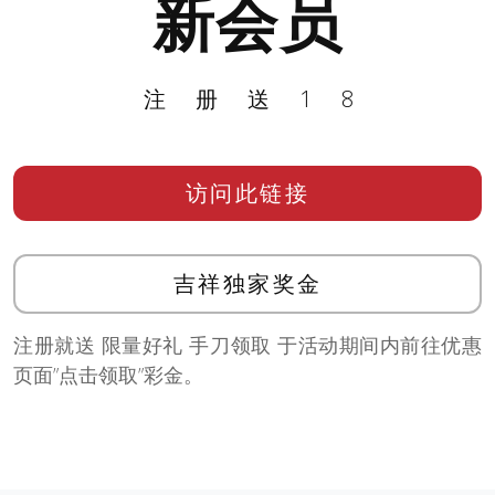
新会员
注册送18
访问此链接
吉祥独家奖金
注册就送 限量好礼 手刀领取 于活动期间内前往优惠
页面”点击领取”彩金。