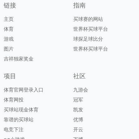
链接
指南
主页
买球赛的网站
体育
世界杯买球平台
游戏
球探足球比分
图片
世界杯买球平台
吉祥独家奖金
项目
社区
体育官网登录入口
九游会
体育网投
冠军
买球站现金体育
凯发
靠谱的买球站
优博
电竞下注
开云