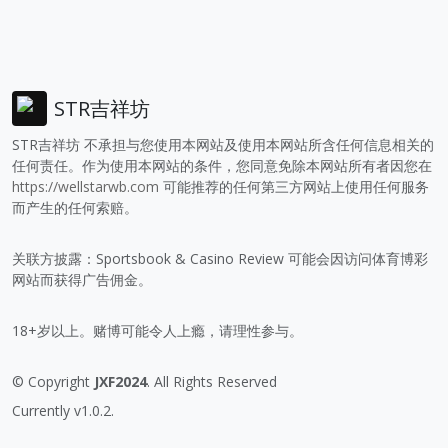
STR吉祥坊
STR吉祥坊 不承担与您使用本网站及使用本网站所含任何信息相关的
任何责任。作为使用本网站的条件，您同意免除本网站所有者因您在
https://wellstarwb.com
可能推荐的任何第三方网站上使用任何服务
而产生的任何索赔。
关联方披露：Sportsbook & Casino Review 可能会因访问体育博彩
网站而获得广告佣金。
18+岁以上。赌博可能令人上瘾，请理性参与。
© Copyright
JXF2024
. All Rights Reserved
Currently v1.0.2.