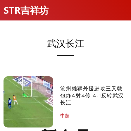
STR吉祥坊
武汉长江
沧州雄狮外援进攻三叉戟
包办4射4传 4-1反转武汉
长江
中超