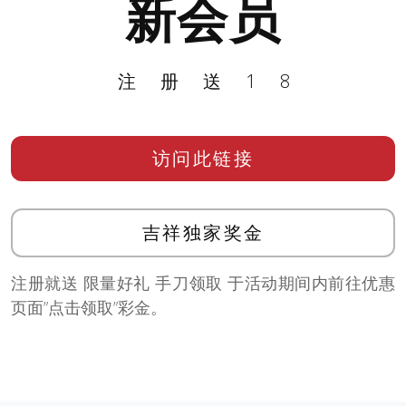
新会员
注册送18
访问此链接
吉祥独家奖金
注册就送 限量好礼 手刀领取 于活动期间内前往优惠
页面”点击领取”彩金。