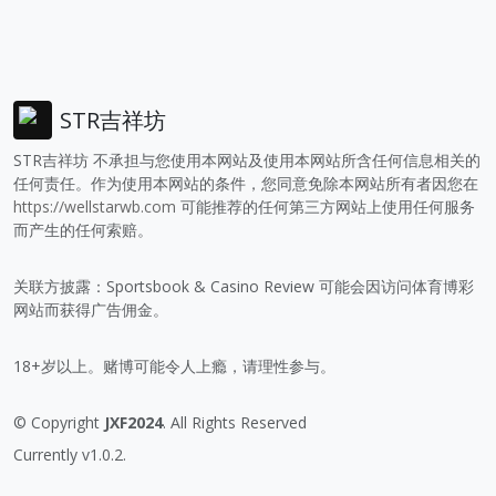
STR吉祥坊
STR吉祥坊 不承担与您使用本网站及使用本网站所含任何信息相关的
任何责任。作为使用本网站的条件，您同意免除本网站所有者因您在
https://wellstarwb.com
可能推荐的任何第三方网站上使用任何服务
而产生的任何索赔。
关联方披露：Sportsbook & Casino Review 可能会因访问体育博彩
网站而获得广告佣金。
18+岁以上。赌博可能令人上瘾，请理性参与。
© Copyright
JXF2024
. All Rights Reserved
Currently v1.0.2.