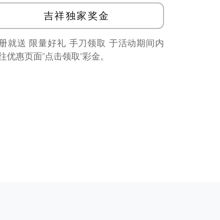
吉祥独家奖金
册就送 限量好礼 手刀领取 于活动期间内
往优惠页面”点击领取”彩金。