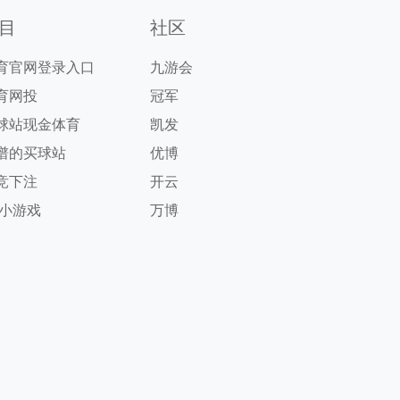
目
社区
育官网登录入口
九游会
育网投
冠军
球站现金体育
凯发
谱的买球站
优博
竞下注
开云
g小游戏
万博