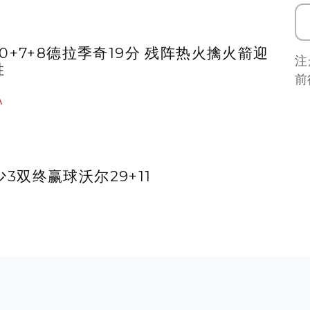
0+7+8德拉季奇19分 残阵热火擒火箭迎
注
胜
前
A
3双终赢球沃尔29+11