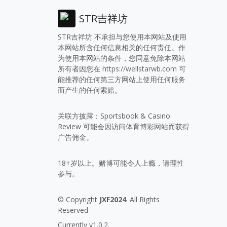
STR吉祥坊
STR吉祥坊 不承担与您使用本网站及使用
本网站所含任何信息相关的任何责任。作
为使用本网站的条件，您同意免除本网站
所有者因您在
https://wellstarwb.com
可
能推荐的任何第三方网站上使用任何服务
而产生的任何索赔。
关联方披露：Sportsbook & Casino
Review 可能会因访问体育博彩网站而获得
广告佣金。
18+岁以上。赌博可能令人上瘾，请理性
参与。
© Copyright
JXF2024
. All Rights
Reserved
Currently v1.0.2.