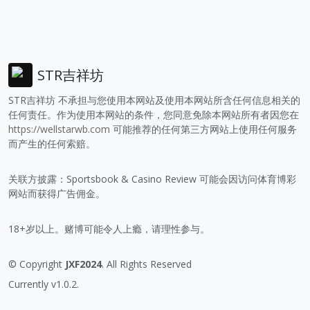
STR吉祥坊
STR吉祥坊 不承担与您使用本网站及使用本网站所含任何信息相关的
任何责任。作为使用本网站的条件，您同意免除本网站所有者因您在
https://wellstarwb.com
可能推荐的任何第三方网站上使用任何服务
而产生的任何索赔。
关联方披露：Sportsbook & Casino Review 可能会因访问体育博彩
网站而获得广告佣金。
18+岁以上。赌博可能令人上瘾，请理性参与。
© Copyright
JXF2024
. All Rights Reserved
Currently v1.0.2.