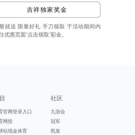
吉祥独家奖金
册就送 限量好礼 手刀领取 于活动期间内
往优惠页面”点击领取”彩金。
目
社区
育官网登录入口
九游会
育网投
冠军
球站现金体育
凯发