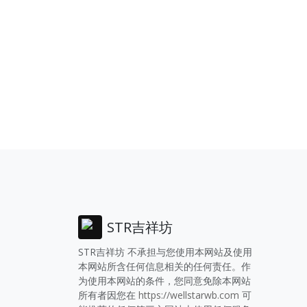
STR吉祥坊
STR吉祥坊 不承担与您使用本网站及使用
本网站所含任何信息相关的任何责任。作
为使用本网站的条件，您同意免除本网站
所有者因您在
https://wellstarwb.com
可