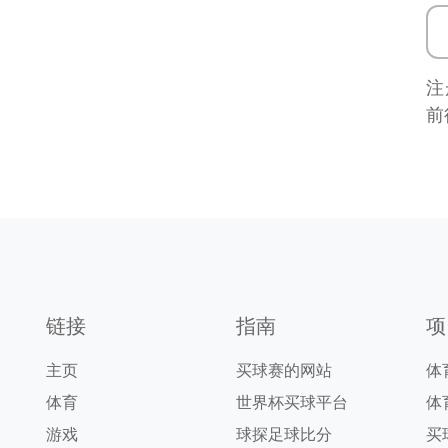
注
前
链接
指南
项
主页
买球赛的网站
体
体育
世界杯买球平台
体
游戏
球探足球比分
买