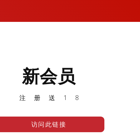
新会员
注册送18
访问此链接