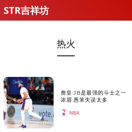
STR吉祥坊
热火
詹皇:JB是最强的斗士之一
浓眉:愚笨失误太多
NBA