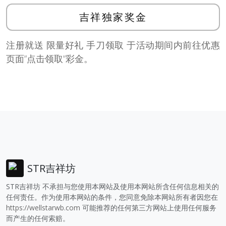
吉祥独家奖金
注册就送 限量好礼 手刀领取 于活动期间内前往优惠
页面”点击领取”彩金。
STR吉祥坊
STR吉祥坊 不承担与您使用本网站及使用本网站所含任何信息相关的
任何责任。作为使用本网站的条件，您同意免除本网站所有者因您在
https://wellstarwb.com
可能推荐的任何第三方网站上使用任何服务
而产生的任何索赔。