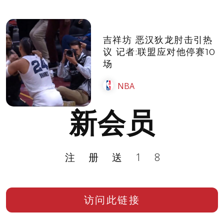
吉祥坊 恶汉狄龙肘击引热
议 记者:联盟应对他停赛10
场
NBA
新会员
注册送18
访问此链接