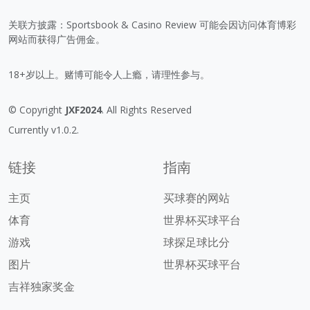
关联方披露：Sportsbook & Casino Review 可能会因访问体育博彩
网站而获得广告佣金。
18+岁以上。赌博可能令人上瘾，请理性参与。
© Copyright
JXF2024
. All Rights Reserved
Currently v1.0.2.
链接
指南
主页
买球赛的网站
体育
世界杯买球平台
游戏
球探足球比分
图片
世界杯买球平台
吉祥独家奖金