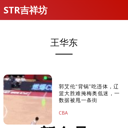
STR吉祥坊
王华东
郭艾伦“背锅”吃违体，辽
篮大胜难掩梅奥低迷，一
数据被甩一条街
CBA