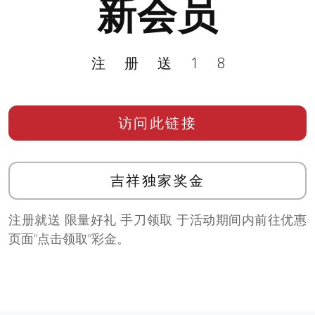
新会员
注册送18
访问此链接
吉祥独家奖金
注册就送 限量好礼 手刀领取 于活动期间内前往优惠
页面”点击领取”彩金。