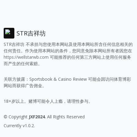
STR吉祥坊
STR吉祥坊 不承担与您使用本网站及使用本网站所含任何信息相关的
任何责任。作为使用本网站的条件，您同意免除本网站所有者因您在
https://wellstarwb.com
可能推荐的任何第三方网站上使用任何服务
而产生的任何索赔。
关联方披露：Sportsbook & Casino Review 可能会因访问体育博彩
网站而获得广告佣金。
18+岁以上。赌博可能令人上瘾，请理性参与。
© Copyright
JXF2024
. All Rights Reserved
Currently v1.0.2.