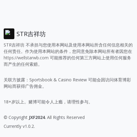
STR吉祥坊
STR吉祥坊 不承担与您使用本网站及使用本网站所含任何信息相关的
任何责任。作为使用本网站的条件，您同意免除本网站所有者因您在
https://wellstarwb.com
可能推荐的任何第三方网站上使用任何服务
而产生的任何索赔。
关联方披露：Sportsbook & Casino Review 可能会因访问体育博彩
网站而获得广告佣金。
18+岁以上。赌博可能令人上瘾，请理性参与。
© Copyright
JXF2024
. All Rights Reserved
Currently v1.0.2.