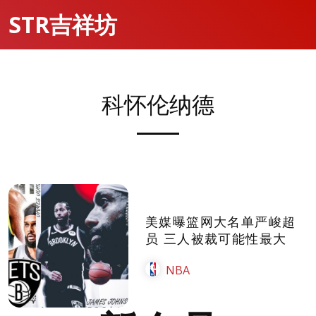
STR吉祥坊
科怀伦纳德
美媒曝篮网大名单严峻超
员 三人被裁可能性最大
NBA