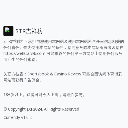
STR吉祥坊
STR吉祥坊 不承担与您使用本网站及使用本网站所含任何信息相关的
任何责任。作为使用本网站的条件，您同意免除本网站所有者因您在
https://wellstarwb.com
可能推荐的任何第三方网站上使用任何服务
而产生的任何索赔。
关联方披露：Sportsbook & Casino Review 可能会因访问体育博彩
网站而获得广告佣金。
18+岁以上。赌博可能令人上瘾，请理性参与。
© Copyright
JXF2024
. All Rights Reserved
Currently v1.0.2.