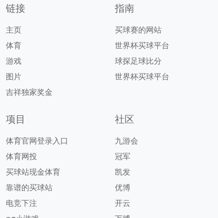
链接
指南
主页
买球赛的网站
体育
世界杯买球平台
游戏
球探足球比分
图片
世界杯买球平台
吉祥独家奖金
项目
社区
体育官网登录入口
九游会
体育网投
冠军
买球站现金体育
凯发
靠谱的买球站
优博
电竞下注
开云