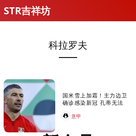
STR吉祥坊
科拉罗夫
国米雪上加霜！主力边卫
确诊感染新冠 孔蒂无法
意甲