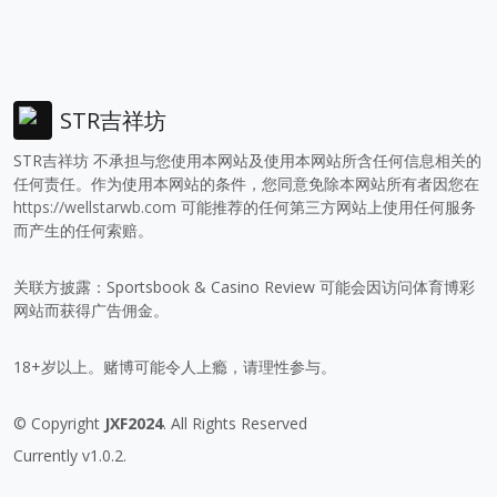
STR吉祥坊
STR吉祥坊 不承担与您使用本网站及使用本网站所含任何信息相关的
任何责任。作为使用本网站的条件，您同意免除本网站所有者因您在
https://wellstarwb.com
可能推荐的任何第三方网站上使用任何服务
而产生的任何索赔。
关联方披露：Sportsbook & Casino Review 可能会因访问体育博彩
网站而获得广告佣金。
18+岁以上。赌博可能令人上瘾，请理性参与。
© Copyright
JXF2024
. All Rights Reserved
Currently v1.0.2.