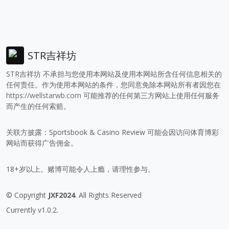
STR吉祥坊
STR吉祥坊 不承担与您使用本网站及使用本网站所含任何信息相关的
任何责任。作为使用本网站的条件，您同意免除本网站所有者因您在
https://wellstarwb.com
可能推荐的任何第三方网站上使用任何服务
而产生的任何索赔。
关联方披露：Sportsbook & Casino Review 可能会因访问体育博彩
网站而获得广告佣金。
18+岁以上。赌博可能令人上瘾，请理性参与。
© Copyright
JXF2024
. All Rights Reserved
Currently v1.0.2.