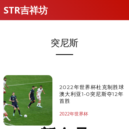
STR吉祥坊
突尼斯
2022年世界杯​杜克制胜球
澳大利亚1-0突尼斯夺12年
首胜
2022年世界杯