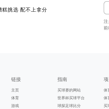
糟糕挑选 配不上拿分
注
前
链接
指南
项
主页
买球赛的网站
体
体育
世界杯买球平台
体
游戏
球探足球比分
买