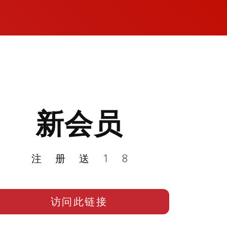
新会员
注册送18
访问此链接