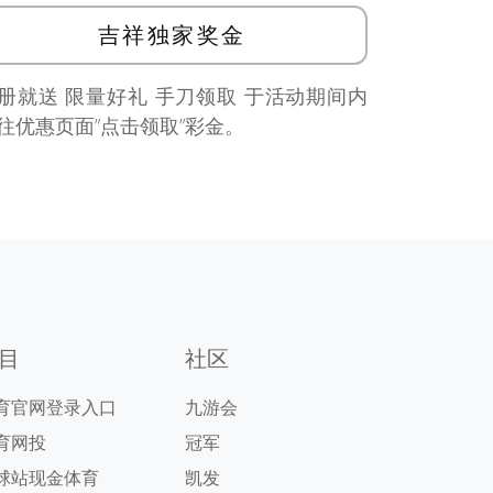
吉祥独家奖金
册就送 限量好礼 手刀领取 于活动期间内
往优惠页面”点击领取”彩金。
目
社区
育官网登录入口
九游会
育网投
冠军
球站现金体育
凯发