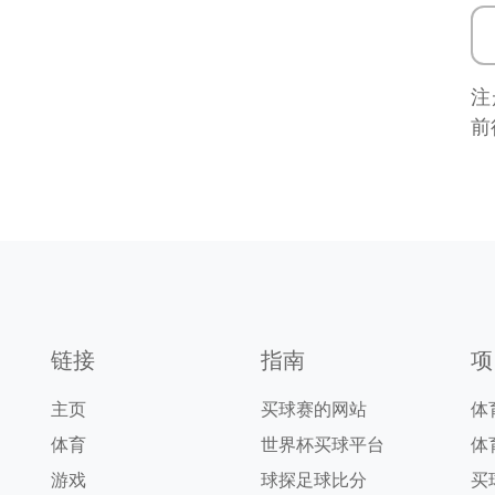
注
前
链接
指南
项
主页
买球赛的网站
体
体育
世界杯买球平台
体
游戏
球探足球比分
买