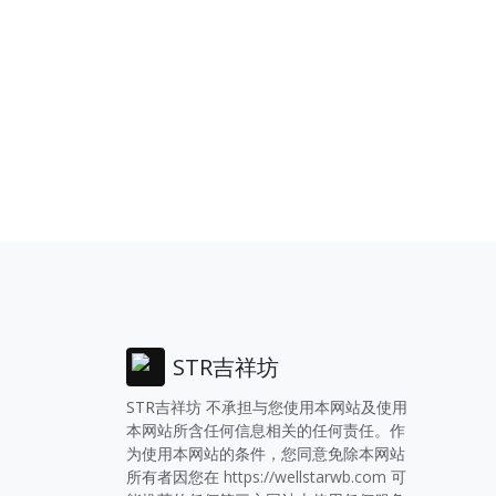
STR吉祥坊
STR吉祥坊 不承担与您使用本网站及使用
本网站所含任何信息相关的任何责任。作
为使用本网站的条件，您同意免除本网站
所有者因您在
https://wellstarwb.com
可