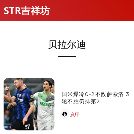
STR吉祥坊
贝拉尔迪
国米爆冷0-2不敌萨索洛 3
轮不胜仍排第2
意甲