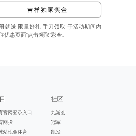
吉祥独家奖金
册就送 限量好礼 手刀领取 于活动期间内
往优惠页面”点击领取”彩金。
目
社区
育官网登录入口
九游会
育网投
冠军
球站现金体育
凯发