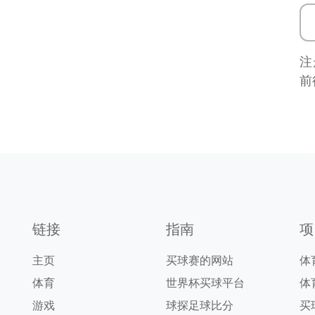
注
前
链接
指南
项
主页
买球赛的网站
体
体育
世界杯买球平台
体
游戏
球探足球比分
买