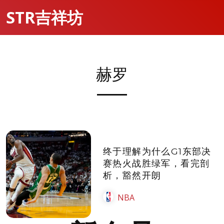
STR吉祥坊
赫罗
终于理解为什么G1东部决
赛热火战胜绿军，看完剖
析，豁然开朗
NBA