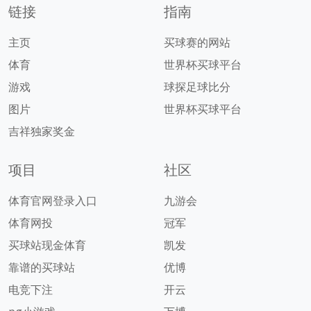
链接
指南
主页
买球赛的网站
体育
世界杯买球平台
游戏
球探足球比分
图片
世界杯买球平台
吉祥独家奖金
项目
社区
体育官网登录入口
九游会
体育网投
冠军
买球站现金体育
凯发
靠谱的买球站
优博
电竞下注
开云