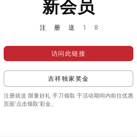
新会员
注册送18
访问此链接
吉祥独家奖金
注册就送 限量好礼 手刀领取 于活动期间内前往优惠
页面”点击领取”彩金。