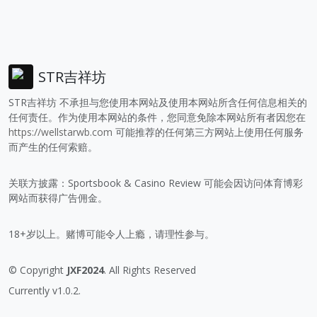
STR吉祥坊
STR吉祥坊 不承担与您使用本网站及使用本网站所含任何信息相关的
任何责任。作为使用本网站的条件，您同意免除本网站所有者因您在
https://wellstarwb.com
可能推荐的任何第三方网站上使用任何服务
而产生的任何索赔。
关联方披露：Sportsbook & Casino Review 可能会因访问体育博彩
网站而获得广告佣金。
18+岁以上。赌博可能令人上瘾，请理性参与。
© Copyright
JXF2024
. All Rights Reserved
Currently v1.0.2.