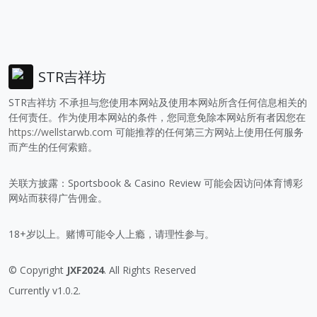
STR吉祥坊
STR吉祥坊 不承担与您使用本网站及使用本网站所含任何信息相关的
任何责任。作为使用本网站的条件，您同意免除本网站所有者因您在
https://wellstarwb.com
可能推荐的任何第三方网站上使用任何服务
而产生的任何索赔。
关联方披露：Sportsbook & Casino Review 可能会因访问体育博彩
网站而获得广告佣金。
18+岁以上。赌博可能令人上瘾，请理性参与。
© Copyright
JXF2024
. All Rights Reserved
Currently v1.0.2.