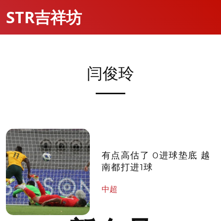
STR吉祥坊
闫俊玲
有点高估了 0进球垫底 越
南都打进1球
中超