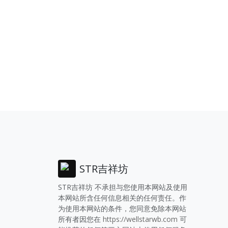
STR吉祥坊
STR吉祥坊 不承担与您使用本网站及使用
本网站所含任何信息相关的任何责任。作
为使用本网站的条件，您同意免除本网站
所有者因您在
https://wellstarwb.com
可