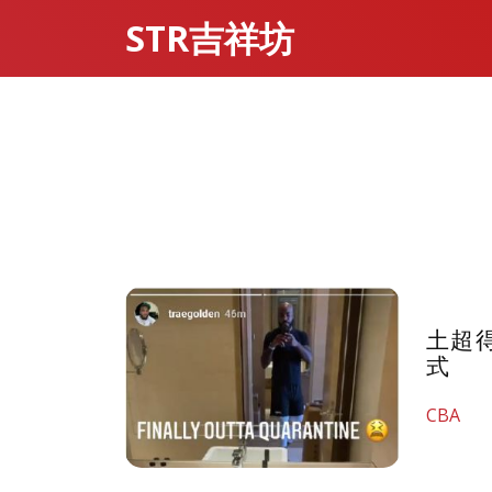
STR吉祥坊
土超
式
CBA