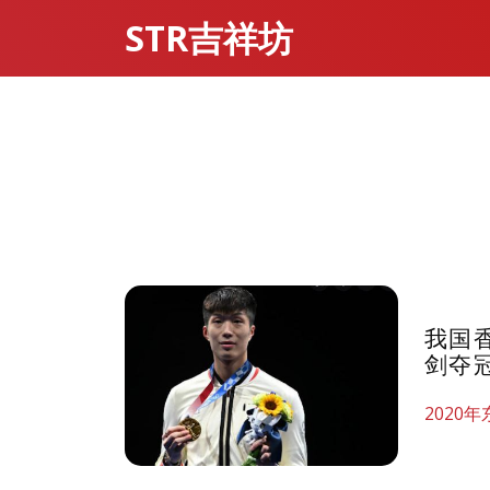
STR吉祥坊
我国
剑夺
2020