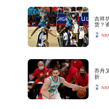
吉祥坊
货？
NB
乔丹
折
NB