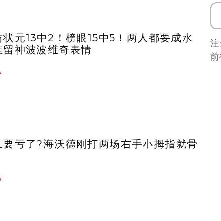
状元13中2！榜眼15中5！两人都要成水
注
谁留神波波维奇表情
前
A
又要亏了?海沃德刚打两场右手小拇指就骨
A