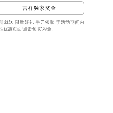
吉祥独家奖金
册就送 限量好礼 手刀领取 于活动期间内
往优惠页面”点击领取”彩金。