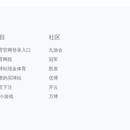
目
社区
育官网登录入口
九游会
育网投
冠军
球站现金体育
凯发
谱的买球站
优博
竞下注
开云
g小游戏
万博