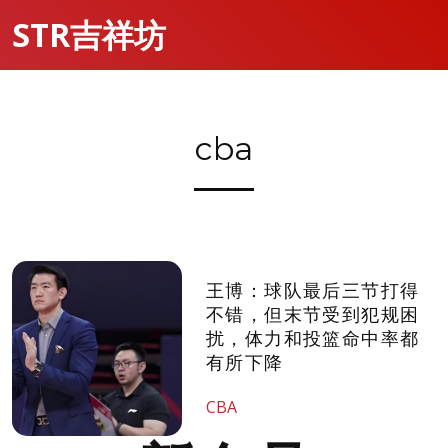
STR吉祥坊
cba
王博：球队最后三节打得
不错，但末节受到犯规困
扰，体力和投篮命中率都
有所下降
CBA