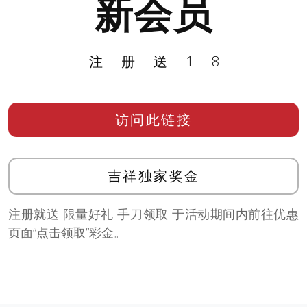
新会员
注册送18
访问此链接
吉祥独家奖金
注册就送 限量好礼 手刀领取 于活动期间内前往优惠
页面”点击领取”彩金。