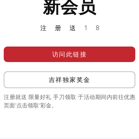
新会员
注册送18
访问此链接
吉祥独家奖金
注册就送 限量好礼 手刀领取 于活动期间内前往优惠
页面”点击领取”彩金。