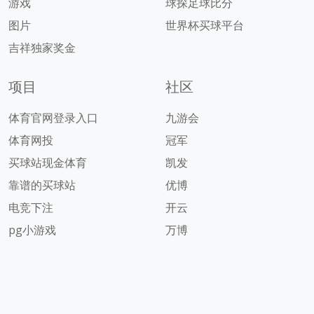
游戏
球探足球比分
图片
世界杯买球平台
吉祥独家奖金
项目
社区
体育官网登录入口
九游会
体育网投
冠军
买球站现金体育
凯发
靠谱的买球站
优博
电竞下注
开云
pg小游戏
万博