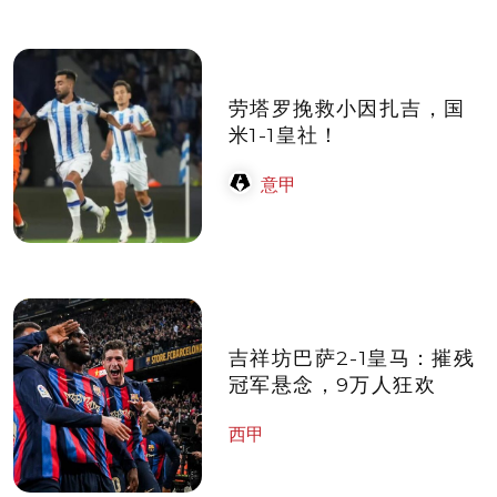
劳塔罗挽救小因扎吉，国
米1-1皇社！
意甲
吉祥坊巴萨2-1皇马：摧残
冠军悬念，9万人狂欢
西甲